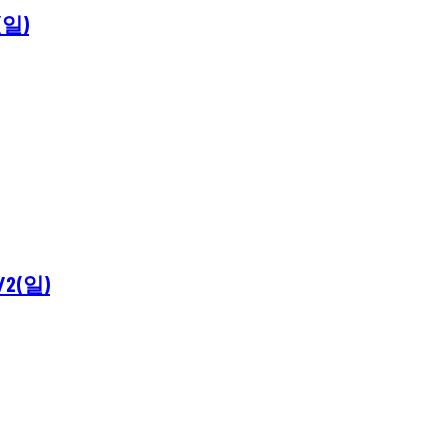
(일)
2(일)