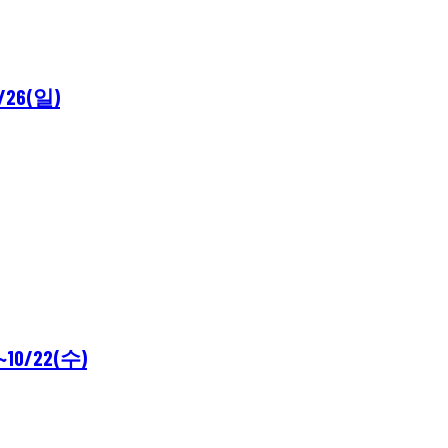
26(일)
0/22(수)