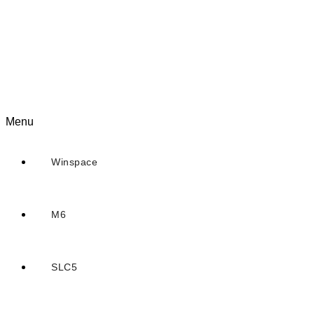
Menu
Winspace
M6
SLC5